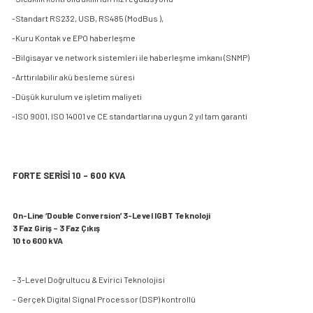
-Standart RS232, USB, RS485 (ModBus ),
-Kuru Kontak ve EPO haberleşme
-Bilgisayar ve network sistemleri ile haberleşme imkanı (SNMP)
-Arttırılabilir akü besleme süresi
-Düşük kurulum ve işletim maliyeti
-ISO 9001, ISO 14001 ve CE standartlarına uygun 2 yıl tam garanti
FORTE SERİSİ 10 - 600 KVA
On-Line ‘Double Conversion’ 3-Level IGBT Teknoloji
3 Faz Giriş – 3 Faz Çıkış
10 to 600 kVA
- 3-Level Doğrultucu & Evirici Teknolojisi
- Gerçek Digital Signal Processor (DSP) kontrollü