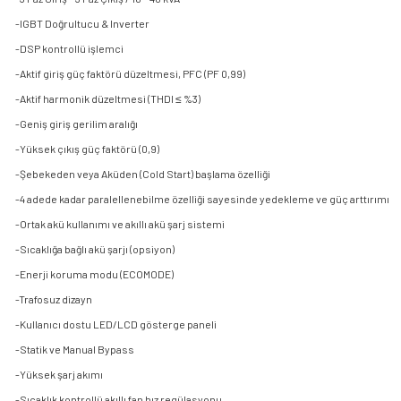
-IGBT Doğrultucu & Inverter
-DSP kontrollü işlemci
-Aktif giriş güç faktörü düzeltmesi, PFC (PF 0,99)
-Aktif harmonik düzeltmesi (THDI ≤ %3)
-Geniş giriş gerilim aralığı
-Yüksek çıkış güç faktörü (0,9)
-Şebekeden veya Aküden (Cold Start) başlama özelliği
-4 adede kadar paralellenebilme özelliği sayesinde yedekleme ve güç arttırımı
-Ortak akü kullanımı ve akıllı akü şarj sistemi
-Sıcaklığa bağlı akü şarjı (opsiyon)
-Enerji koruma modu (ECOMODE)
-Trafosuz dizayn
-Kullanıcı dostu LED/LCD gösterge paneli
-Statik ve Manual Bypass
-Yüksek şarj akımı
-Sıcaklık kontrollü akıllı fan hız regülasyonu