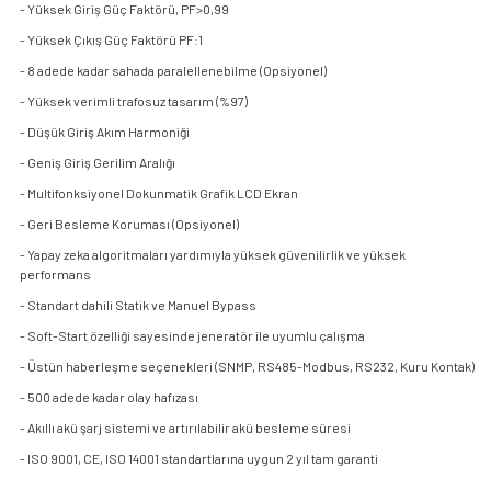
- Yüksek Giriş Güç Faktörü, PF>0,99
- Yüksek Çıkış Güç Faktörü PF:1
- 8 adede kadar sahada paralellenebilme (Opsiyonel)
- Yüksek verimli trafosuz tasarım (%97)
- Düşük Giriş Akım Harmoniği
- Geniş Giriş Gerilim Aralığı
- Multifonksiyonel Dokunmatik Grafik LCD Ekran
- Geri Besleme Koruması (Opsiyonel)
- Yapay zeka algoritmaları yardımıyla yüksek güvenilirlik ve yüksek
performans
- Standart dahili Statik ve Manuel Bypass
- Soft-Start özelliği sayesinde jeneratör ile uyumlu çalışma
- Üstün haberleşme seçenekleri (SNMP, RS485-Modbus, RS232, Kuru Kontak)
- 500 adede kadar olay hafızası
- Akıllı akü şarj sistemi ve artırılabilir akü besleme süresi
- ISO 9001, CE, ISO 14001 standartlarına uygun 2 yıl tam garanti