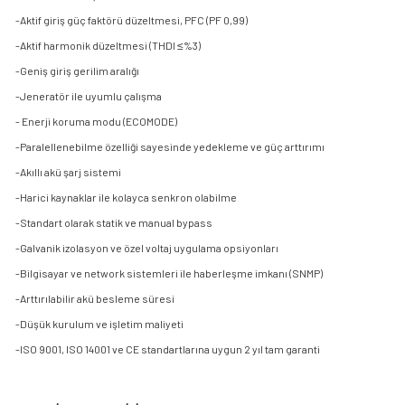
-Aktif giriş güç faktörü düzeltmesi, PFC (PF 0,99)
-Aktif harmonik düzeltmesi (THDI ≤%3)
-Geniş giriş gerilim aralığı
-Jeneratör ile uyumlu çalışma
- Enerji koruma modu (ECOMODE)
-Paralellenebilme özelliği sayesinde yedekleme ve güç arttırımı
-Akıllı akü şarj sistemi
-Harici kaynaklar ile kolayca senkron olabilme
-Standart olarak statik ve manual bypass
-Galvanik izolasyon ve özel voltaj uygulama opsiyonları
-Bilgisayar ve network sistemleri ile haberleşme imkanı (SNMP)
-Arttırılabilir akü besleme süresi
-Düşük kurulum ve işletim maliyeti
-ISO 9001, ISO 14001 ve CE standartlarına uygun 2 yıl tam garanti