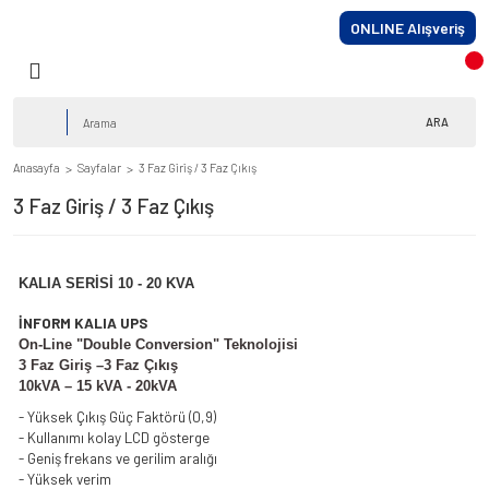
ONLINE Alışveriş
ARA
Anasayfa
Sayfalar
3 Faz Giriş / 3 Faz Çıkış
3 Faz Giriş / 3 Faz Çıkış
KALIA SERİSİ 10 - 20 KV
A
İNFORM KALIA UPS
On-Line "Double Conversion" Teknolojisi
3 Faz Giriş –3 Faz Çıkış
10kVA – 15 kVA - 20kVA
- Yüksek Çıkış Güç Faktörü (0,9)
- Kullanımı kolay LCD gösterge
- Geniş frekans ve gerilim aralığı
- Yüksek verim