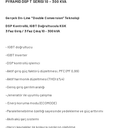
PYRAMİD DSP T SERİSİ 10 - 300 KVA
Gerçek On-Line "Double Conversion” Teknoloji
DSP Kontrollü, IGBT Doğrultuculu KGK
3 Faz Giriş / 3 Faz Çıkış 10 - 300 kVA
- IGBT doğrultucu
-IGBT Inverter
-DSP kontrollü işlemci
-Aktif giriş güç faktörü düzeltmesi, PFC (PF 0,99)
-Aktif harmonik düzeltmesi (THDI ≤%4)
-Geniş giriş gerilim aralığı
-Jeneratör ile uyumlu çalışma
- Enerji koruma modu (ECOMODE)
-Paralellenebilme özelliği sayesinde yedekleme ve güç arttırımı
-Akıllı akü şarj sistemi
-Harici kaynaklar ile kolayca senkron olabilme