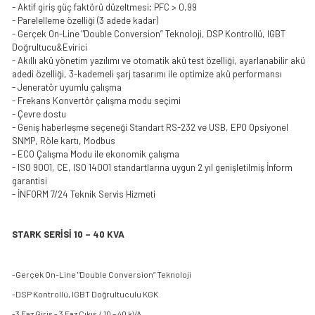
- Aktif giriş güç faktörü düzeltmesi; PFC > 0,99
- Parelelleme özelliği (3 adede kadar)
- Gerçek On-Line "Double Conversion” Teknoloji, DSP Kontrollü, IGBT
Doğrultucu&Evirici
- Akıllı akü yönetim yazılımı ve otomatik akü test özelliği, ayarlanabilir akü
adedi özelliği, 3-kademeli şarj tasarımı ile optimize akü performansı
- Jeneratör uyumlu çalışma
- Frekans Konvertör çalışma modu seçimi
- Çevre dostu
- Geniş haberleşme seçeneği Standart RS-232 ve USB, EPO Opsiyonel
SNMP, Röle kartı, Modbus
- ECO Çalışma Modu ile ekonomik çalışma
- ISO 9001, CE, ISO 14001 standartlarına uygun 2 yıl genişletilmiş İnform
garantisi
- İNFORM 7/24 Teknik Servis Hizmeti
STARK SERİSİ 10 – 40 KVA
-Gerçek On-Line "Double Conversion” Teknoloji
-DSP Kontrollü, IGBT Doğrultuculu KGK
-3 Faz Giriş - 3 Faz Çıkış / 10 – 40 kVA