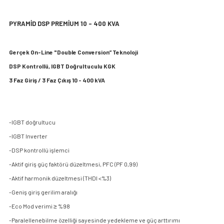
PYRAMİD DSP PREMİUM 10 - 400 KVA
Gerçek On-Line "Double Conversion” Teknoloji
DSP Kontrollü, IGBT Doğrultuculu KGK
3 Faz Giriş / 3 Faz Çıkış 10 - 400 kVA
-IGBT doğrultucu
-IGBT Inverter
-DSP kontrollü işlemci
-Aktif giriş güç faktörü düzeltmesi, PFC (PF 0,99)
-Aktif harmonik düzeltmesi (THDI <%3)
-Geniş giriş gerilim aralığı
-Eco Mod verimi ≥ %98
-Paralellenebilme özelliği sayesinde yedekleme ve güç arttırımı