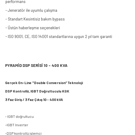
performans
- Jeneratör ile uyumlu çalışma
- Standart Kesintisiz bakım bypass
- Üstün haberleşme seçenekleri
- ISO 9001, CE, ISO 14001 standartlarına uygun 2 yıl tam garanti
PYRAMİD DSP SERİSİ 10 - 400 KVA
Gerçek On-Line "Double Conversion” Teknoloji
DSP Kontrollü, IGBT Doğrultuculu KGK
3 Faz Giriş / 3 Faz Çıkış 10 - 400 kVA
- IGBT doğrultucu
-IGBT Inverter
-DSP kontrollü işlemci