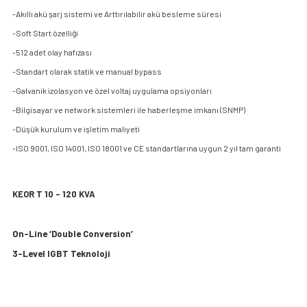
-Akıllı akü şarj sistemi ve Arttırılabilir akü besleme süresi
-Soft Start özelliği
-512 adet olay hafızası
-Standart olarak statik ve manual bypass
-Galvanik izolasyon ve özel voltaj uygulama opsiyonları
-Bilgisayar ve network sistemleri ile haberleşme imkanı (SNMP)
-Düşük kurulum ve işletim maliyeti
-ISO 9001, ISO 14001, ISO 18001 ve CE standartlarına uygun 2 yıl tam garanti
KEOR T 10 – 120 KVA
On-Line ‘Double Conversion’
3-Level IGBT Teknoloji