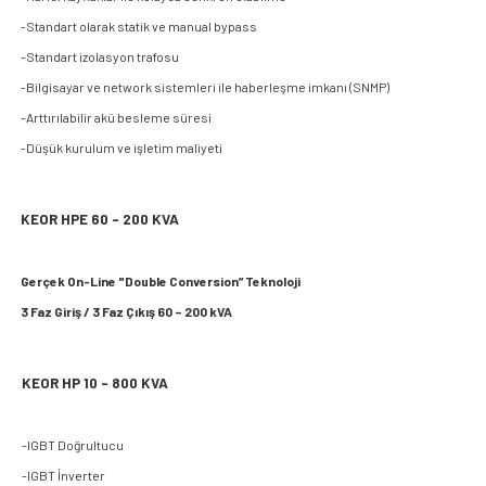
-Standart olarak statik ve manual bypass
-Standart izolasyon trafosu
-Bilgisayar ve network sistemleri ile haberleşme imkanı (SNMP)
-Arttırılabilir akü besleme süresi
-Düşük kurulum ve işletim maliyeti
KEOR HPE 60 - 200 KVA
Gerçek On-Line "Double Conversion” Teknoloji
3 Faz Giriş / 3 Faz Çıkış 60 – 200 kVA
KEOR HP 10 - 800 KVA
-IGBT Doğrultucu
-IGBT İnverter