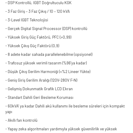
- DSP Kontrollü, IGBT Doğrultuculu KGK
- 3 Faz Giriş – 3 Faz Çıkış / 10 – 120 kVA
- 3-Level IGBT Teknolojisi
- Gerçek Digital Signal Processor (DSP) kontrollü
- Yüksek Giriş Güç Faktörü, PFC (>0,99)
- Yüksek Çıkış Güç Faktörü (0,9)
- 8 adete kadar sahada parallelenebilme (opsiyonel)
- Trafosuz yüksek verimli tasarım (%96’ya kadar)
- Düşük Çıkış Gerilim Harmoniği (<%2 Lineer Yükte)
- Geniş Giriş Gerilim Aralığı (120V-280V F-N)
- Gelişmiş Dokunmatik Grafik LCD Ekran
- Standart Dahili Geri Besleme Koruması
- 60kVA’ ya kadar Dahili akü kullanımı ile besleme süreleri için kompakt
yapı
- Akıllı fan kontrolü
- Yapay zeka algoritmaları yardımıyla yüksek güvenilirlik ve yüksek