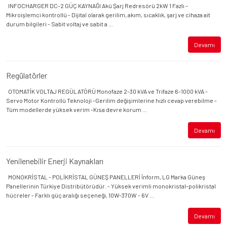
INFOCHARGER DC-2 GÜÇ KAYNAĞI Akü Şarj Redresörü 2kW 1 Fazlı -
Mikroişlemci kontrollü - Dijital olarak gerilim, akım, sıcaklık, şarj ve cihaza ait
durum bilgileri - Sabit voltaj ve sabit a ...
Devamı
Regülatörler
OTOMATİK VOLTAJ REGÜLATÖRÜ Monofaze 2-30 kVA ve Trifaze 6-1000 kVA -
Servo Motor Kontrollü Teknoloji -Gerilim değişimlerine hızlı cevap verebilme -
Tüm modellerde yüksek verim -Kısa devre korum ...
Devamı
Yenilenebilir Enerji Kaynakları
MONOKRİSTAL - POLİKRİSTAL GÜNEŞ PANELLERİ İnform, LG Marka Güneş
Panellerinin Türkiye Distribütörüdür. - Yüksek verimli monokristal-polikristal
hücreler - Farklı güç aralığı seçeneği, 10W-370W - 6V ...
Devamı