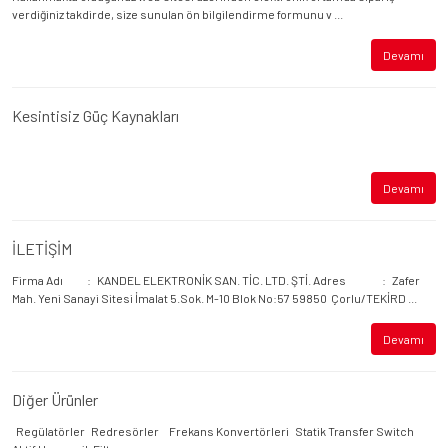
verdiğiniz takdirde, size sunulan ön bilgilendirme formunu v ...
Devamı
Kesintisiz Güç Kaynakları
Devamı
İLETİŞİM
Firma Adı : KANDEL ELEKTRONİK SAN. TİC. LTD. ŞTİ. Adres : Zafer
Mah. Yeni Sanayi Sitesi İmalat 5.Sok. M-10 Blok No:57 59850 Çorlu/TEKİRD ...
Devamı
Diğer Ürünler
Regülatörler Redresörler Frekans Konvertörleri Statik Transfer Switch