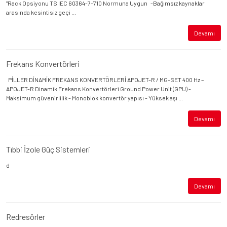
"Rack Opsiyonu TS IEC 60364-7-710 Normuna Uygun -Bağımsız kaynaklar
arasında kesintisiz geçi ...
Devamı
Frekans Konvertörleri
PİLLER DİNAMİK FREKANS KONVERTÖRLERİ APOJET-R / MG-SET 400 Hz –
APOJET-R Dinamik Frekans Konvertörleri Ground Power Unit (GPU) -
Maksimum güvenirlilik - Monoblok konvertör yapısı - Yüksek aşı ...
Devamı
Tıbbi İzole Güç Sistemleri
d
Devamı
Redresörler