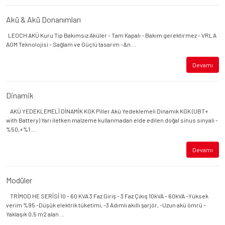
Akü & Akü Donanımları
LEOCH AKÜ Kuru Tip Bakımsız Aküler - Tam Kapalı - Bakım gerektirmez - VRLA
AGM Teknolojisi - Sağlam ve Güçlü tasarım -&n ...
Devamı
Dinamik
AKÜ YEDEKLEMELİ DİNAMİK KGK Piller Akü Yedeklemeli Dinamik KGK (UBT+
with Battery) Yarı iletken malzeme kullanmadan elde edilen doğal sinus sinyali -
%50,+%1 ...
Devamı
Modüler
TRİMOD HE SERİSİ 10 - 60 KVA 3 Faz Giriş - 3 Faz Çıkış 10kVA - 60kVA -Yüksek
verim %95 -Düşük elektrik tüketimi, -3 Adımlı akıllı şarjör, -Uzun akü ömrü -
Yaklaşık 0,5 m2 alan ...