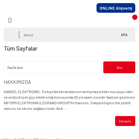
ONLINE Alışveriş
ARA
Tüm Sayfalar
HAKKIMIZDA
KANDEL ELEKTRONİK; Türkiye’de kendi alanının tartışmasız lider kuruluşu olan
ve endüstriyel güç elektroniği konusunda 30 yılı aşkın süredir faaliyet gösteren
İNFORM ELEKTRONİK (LEGRAND GROUP) firmasının, Trakya bölgesi tek yetkili
satıcısı ve servis sağlayıcısıdır.&nb ...
Devamı