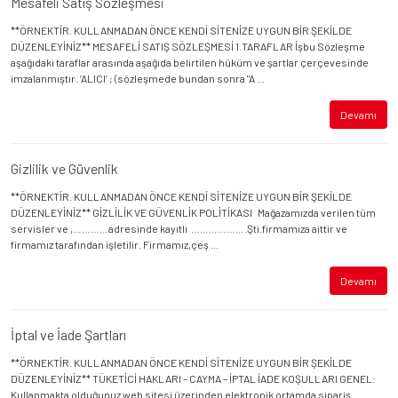
Mesafeli Satış Sözleşmesi
**ÖRNEKTİR. KULLANMADAN ÖNCE KENDİ SİTENİZE UYGUN BİR ŞEKİLDE
DÜZENLEYİNİZ** MESAFELİ SATIŞ SÖZLEŞMESİ 1.TARAFLAR İşbu Sözleşme
aşağıdaki taraflar arasında aşağıda belirtilen hüküm ve şartlar çerçevesinde
imzalanmıştır. ‘ALICI’ ; (sözleşmede bundan sonra "A ...
Devamı
Gizlilik ve Güvenlik
**ÖRNEKTİR. KULLANMADAN ÖNCE KENDİ SİTENİZE UYGUN BİR ŞEKİLDE
DÜZENLEYİNİZ** GİZLİLİK VE GÜVENLİK POLİTİKASI Mağazamızda verilen tüm
servisler ve ,…………adresinde kayıtlı ……………….Şti.firmamıza aittir ve
firmamız tarafından işletilir. Firmamız,çeş ...
Devamı
İptal ve İade Şartları
**ÖRNEKTİR. KULLANMADAN ÖNCE KENDİ SİTENİZE UYGUN BİR ŞEKİLDE
DÜZENLEYİNİZ** TÜKETİCİ HAKLARI – CAYMA – İPTAL İADE KOŞULLARI GENEL:
Kullanmakta olduğunuz web sitesi üzerinden elektronik ortamda sipariş