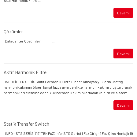
Aktif Harmonik Filtre ...
Devamı
Çözümler
Datacenter Çözümleri ...
Devamı
Aktif Harmonik Filtre
INFOFİLTER SERİSİ Aktif Harmonik Filtre Lineer olmayan yüklerin ürettiği
harmonik akımını ölçer, karşıt fazda aynı genlikte harmonik akımı oluştururarak
harmonikleri elemine eder. Yük harmonik akımını ortadan kaldırır ve sistem ...
Devamı
Statik Transfer Switch
INFO - STS SERİSİ (19” TEK FAZ) Info-STS Serisi 1 Faz Giriş - 1 Faz Çıkış Montajlı 19