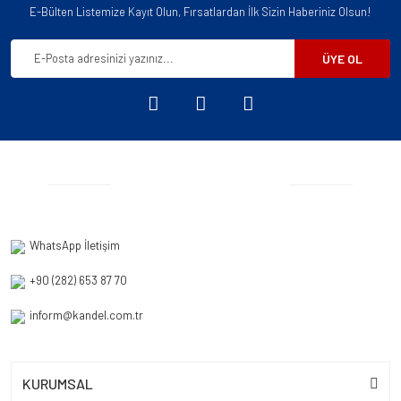
E-Bülten Listemize Kayıt Olun, Fırsatlardan İlk Sizin Haberiniz Olsun!
ÜYE OL
WhatsApp İletişim
+90 (282) 653 87 70
inform@kandel.com.tr
KURUMSAL