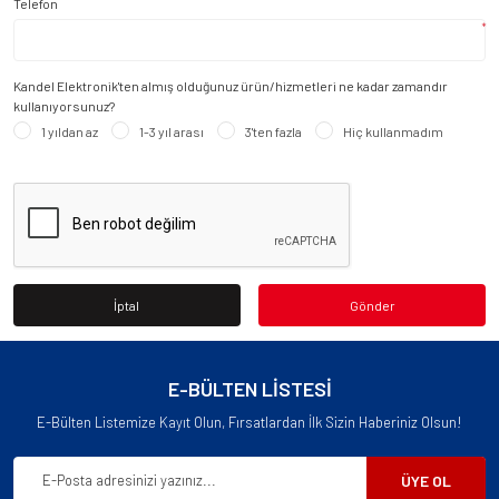
Telefon
*
Kandel Elektronik'ten almış olduğunuz ürün/hizmetleri ne kadar zamandır
kullanıyorsunuz?
1 yıldan az
1-3 yıl arası
3'ten fazla
Hiç kullanmadım
İptal
Gönder
E-BÜLTEN LİSTESİ
E-Bülten Listemize Kayıt Olun, Fırsatlardan İlk Sizin Haberiniz Olsun!
ÜYE OL