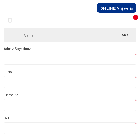
ONLINE Alışveriş
ARA
Adınız Soyadınız
*
E-Mail
*
Firma Adı
*
Şehir
*